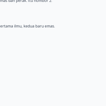
 emas dan perak. Itu nombor 2.
pertama ilmu, kedua baru emas.