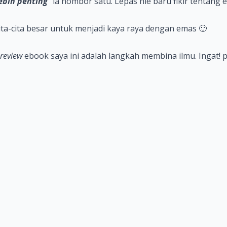
ebih penting
” ia nombor satu. Lepas nie baru fikir tentang
ita-cita besar untuk menjadi kaya raya dengan emas 🙂
review
ebook saya ini adalah langkah membina ilmu. Ingat! 