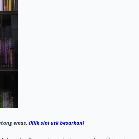
ntang emas.
(Klik sini utk besarkan)