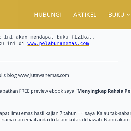
HUBUNGI
ARTIKEL
BUKU
 ini akan mendapat buku fizikal.

ku ini di 
www.pelaburanemas.com
_________________________________________
ulis blog www.Jutawanemas.com
dapatkan FREE preview ebook saya
“Menyingkap Rahsia Pe
t ilmu emas hasil kajian 7 tahun ++ saya. Kalau tak-sabar
nama dan email anda di dalam kotak di bawah. Nanti akan t