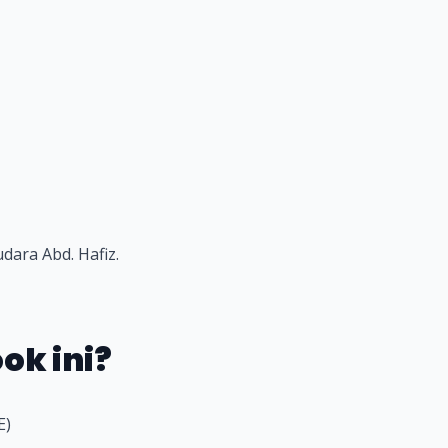
dara Abd. Hafiz.
ok ini?
E)