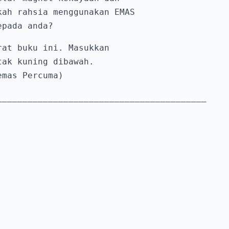
ah rahsia menggunakan EMAS

epada anda?
at buku ini. Masukkan

ak kuning dibawah.

emas Percuma)
_________________________________________