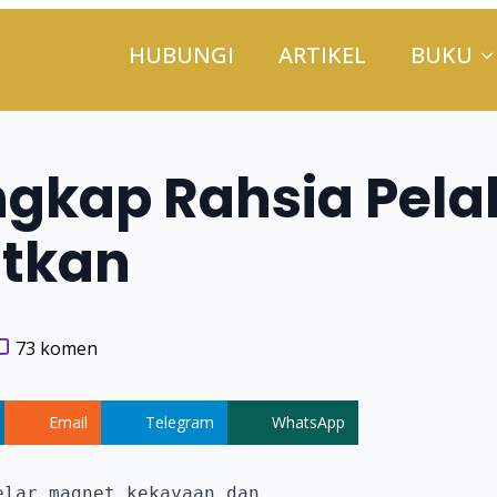
HUBUNGI
ARTIKEL
BUKU
gkap Rahsia Pel
itkan
73 komen
Email
Telegram
WhatsApp
lar magnet kekayaan dan
