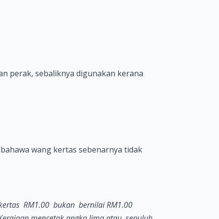
an perak, sebaliknya digunakan kerana
i bahawa wang kertas sebenarnya tidak
ertas RM1.00 bukan bernilai RM1.00
ka Kerajaan mencetak angka lima atau sepuluh