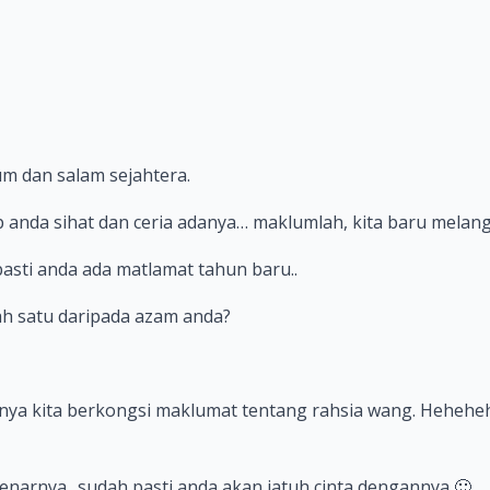
m dan salam sejahtera.
 anda sihat dan ceria adanya… maklumlah, kita baru melan
asti anda ada matlamat tahun baru..
 satu daripada azam anda?
ya kita berkongsi maklumat tentang rahsia wang. Hehehe
narnya.. sudah pasti anda akan jatuh cinta dengannya 🙂