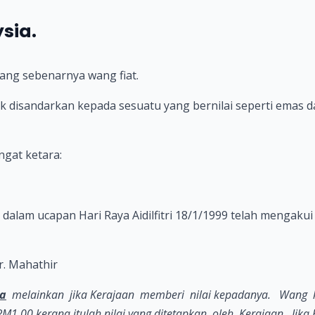
sia.
ang sebenarnya wang fiat.
k disandarkan kepada sesuatu yang bernilai seperti emas d
gat ketara:
dalam ucapan Hari Raya Aidilfitri 18/1/1999 telah mengaku
r. Mahathir
ga
melainkan jika Kerajaan memberi nilai kepadanya. Wang k
RM1.00 kerana itulah nilai yang ditetapkan oleh Kerajaan. Ji