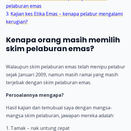
pelaburan emas
3.
Kajian kes Etika Emas – kenapa pelabur mengalami
kerugian?
Kenapa orang masih memilih
skim pelaburan emas?
Walaupun skim pelaburan emas telah menipu pelabur
sejak Januari 2009, namun masih ramai yang masih
terjebak dengan skim pelaburan emas.
Persoalannya mengapa?
Hasil kajian dan temubual saya dengan mangsa-
mangsa skim pelaburan, jawapan mereka adalah:
1. Tamak – nak untung cepat