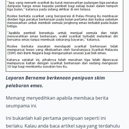
Laporan Bernama berkenaan penipuan skim
pelaburan emas.
Memang menyedihkan apabila membaca berita
seumpama ini.
Ini bukanlah kali pertama penipuan seperti ini
berlaku. Kalau anda baca artikel saya yang terdahulu