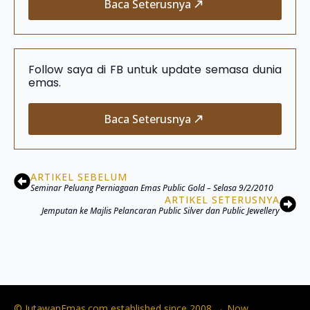
Baca Seterusnya
Follow saya di FB untuk update semasa dunia
emas.
Baca Seterusnya
ARTIKEL SEBELUM
Seminar Peluang Perniagaan Emas Public Gold – Selasa 9/2/2010
ARTIKEL SETERUSNYA
Jemputan ke Majlis Pelancaran Public Silver dan Public Jewellery
© JutawanEmas.com established since 2008 → Now