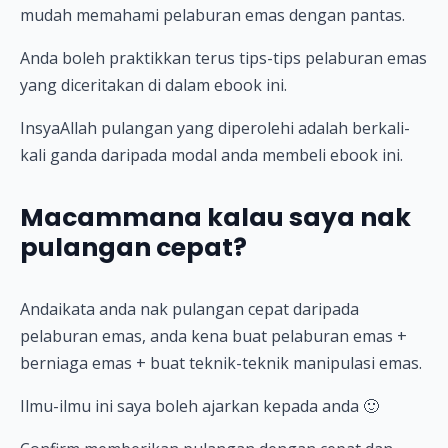
mudah memahami pelaburan emas dengan pantas.
Anda boleh praktikkan terus tips-tips pelaburan emas
yang diceritakan di dalam ebook ini.
InsyaAllah pulangan yang diperolehi adalah berkali-
kali ganda daripada modal anda membeli ebook ini.
Macammana kalau saya nak
pulangan cepat?
Andaikata anda nak pulangan cepat daripada
pelaburan emas, anda kena buat pelaburan emas +
berniaga emas + buat teknik-teknik manipulasi emas.
Ilmu-ilmu ini saya boleh ajarkan kepada anda 🙂