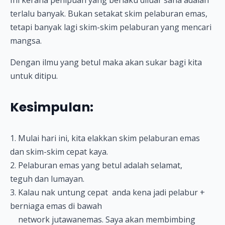
Ini kerana penipuan yang berlaku diluar sana adalah
terlalu banyak. Bukan setakat skim pelaburan emas,
tetapi banyak lagi skim-skim pelaburan yang mencari
mangsa.
Dengan ilmu yang betul maka akan sukar bagi kita
untuk ditipu.
Kesimpulan:
1. Mulai hari ini, kita elakkan skim pelaburan emas
dan skim-skim cepat kaya.
2. Pelaburan emas yang betul adalah selamat,
teguh dan lumayan.
3. Kalau nak untung cepat anda kena jadi pelabur +
berniaga emas di bawah
network jutawanemas. Saya akan membimbing