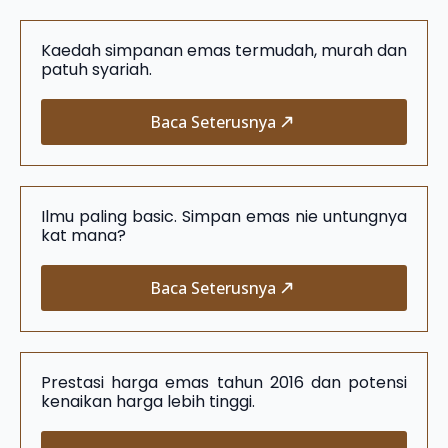
Kaedah simpanan emas termudah, murah dan
patuh syariah.
Baca Seterusnya
Ilmu paling basic. Simpan emas nie untungnya
kat mana?
Baca Seterusnya
Prestasi harga emas tahun 2016 dan potensi
kenaikan harga lebih tinggi.