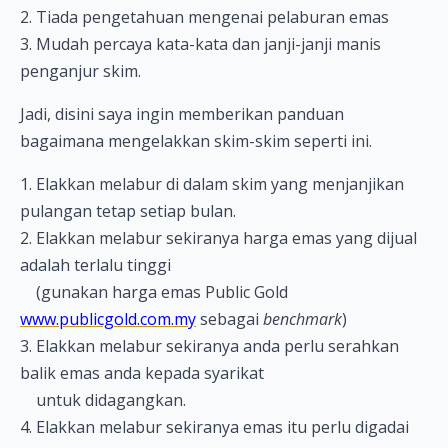
2. Tiada pengetahuan mengenai pelaburan emas
3. Mudah percaya kata-kata dan janji-janji manis
penganjur skim.
Jadi, disini saya ingin memberikan panduan
bagaimana mengelakkan skim-skim seperti ini.
1. Elakkan melabur di dalam skim yang menjanjikan
pulangan tetap setiap bulan.
2. Elakkan melabur sekiranya harga emas yang dijual
adalah terlalu tinggi
(gunakan harga emas Public Gold
www.publicgold.com.my
sebagai
benchmark
)
3. Elakkan melabur sekiranya anda perlu serahkan
balik emas anda kepada syarikat
untuk didagangkan.
4. Elakkan melabur sekiranya emas itu perlu digadai